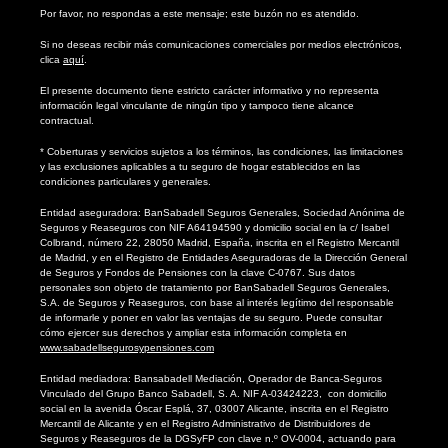
Por favor, no respondas a este mensaje; este buzón no es atendido.
Si no deseas recibir más comunicaciones comerciales por medios electrónicos,
clica
aquí
.
El presente documento tiene estricto carácter informativo y no representa
información legal vinculante de ningún tipo y tampoco tiene alcance
contractual.
* Coberturas y servicios sujetos a los términos, las condiciones, las limitaciones
y las exclusiones aplicables a tu seguro de hogar establecidos en las
condiciones particulares y generales.
Entidad aseguradora: BanSabadell Seguros Generales, Sociedad Anónima de
Seguros y Reaseguros con NIF A64194590 y domicilio social en la c/ Isabel
Colbrand, número 22, 28050 Madrid, España, inscrita en el Registro Mercantil
de Madrid, y en el Registro de Entidades Aseguradoras de la Dirección General
de Seguros y Fondos de Pensiones con la clave C-0767. Sus datos
personales son objeto de tratamiento por BanSabadell Seguros Generales,
S.A. de Seguros y Reaseguros, con base al interés legítimo del responsable
de informarle y poner en valor las ventajas de su seguro. Puede consultar
cómo ejercer sus derechos y ampliar esta información completa en
www.sabadellsegurosypensiones.com
Entidad mediadora: Bansabadell Mediación, Operador de Banca-Seguros
Vinculado del Grupo Banco Sabadell, S. A. NIF A-03424223, con domicilio
social en la avenida Óscar Esplá, 37, 03007 Alicante, inscrita en el Registro
Mercantil de Alicante y en el Registro Administrativo de Distribuidores de
Seguros y Reaseguros de la DGSyFP con clave n.º OV-0004, actuando para