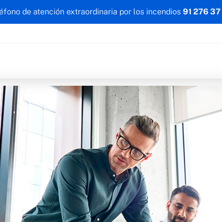
éfono de atención extraordinaria por los incendios
91 276 37