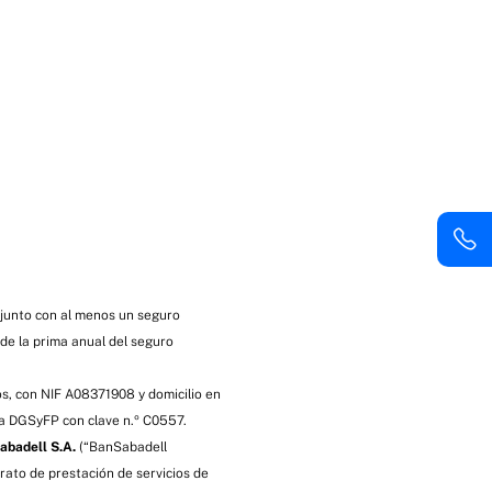
 junto con al menos un seguro
de la prima anual del seguro
s, con NIF A08371908 y domicilio en
 la DGSyFP con clave n.º C0557.
abadell S.A.
(“BanSabadell
rato de prestación de servicios de