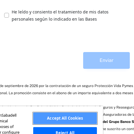
He leído y consiento el tratamiento de mis datos
personales según lo indicado en las Bases
Enviar
30 de septiembre de 2026 por la contratación de un seguro Protección Vida Pymes
onal. La promoción consiste en el abono de un importe equivalente a dos meses 
 de vida riesgo de BanSabadell Vida, Sociedad Anónima de Seguros y Reaseguro
Madrid, inscrita en el R. M. de Madrid y en el Reg. de Entidades Aseguradoras de
anSabadell
Accept All Cookies
nical
Sabadell Mediación, Operador de Banca-Seguros Vinculado del Grupo Banco S
poses of
és de la red de Banco de Sabadell S.A., entidad con la que tiene suscrito un cont
or configure
Reject All