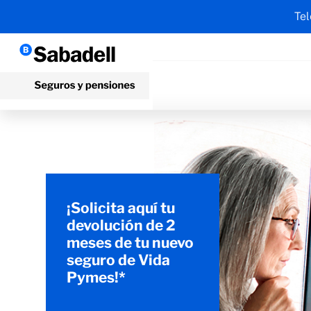
Tel
¡Solicita aquí tu
devolución de 2
meses de tu nuevo
seguro de Vida
Pymes!*