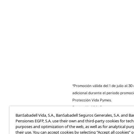
*Promoción válida del 1 de julio al 
adicional durante el periodo promoci
Protección Vida Pymes.
Protección Vida Pymes
es un seguro
la calle Isabel Colbrand, 22, 28050 
BanSabadell Vida, S.A., BanSabadell Seguros Generales, S.A. and B
Pensiones EGFP, S.A. use their own and third-party cookies for tech
Los seguros están mediados por
Ban
purposes and optimization of the web, as well as for analytical pur
Mediación”) y comercializados a trav
their use. You can accept cookies by selecting “Accept all cookies” 