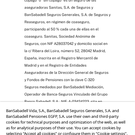
copago” o “sin copago” es un seguro de las
aseguradoras Sanitas, S.A. de Seguros y
BanSabadell Seguros Generales, S.A. de Seguros y
Reaseguros, en régimen de coaseguro,
participando al 50 % cada una de ellas en el
coaseguro. Sanitas, Sociedad Anónima de
Seguros, con NIF A28037042 y domicilio social en
la c/ Ribera del Loira, número 52, 28042 Madrid,
España, inscrita en el Registro Mercantil de
Madrid y en el Registro de Entidades
Aseguradoras de la Dirección General de Seguros
y Fondos de Pensiones con la clave C-320
Seguros mediados por BanSabadell Mediación,
Operador de Banca-Seguros Vinculado del Grupo
Banco Sabadell, S.A., NIF. A-03424223, sita en
Avenida Óscar Esplá, 37, 03007 Alicante, inscrita
BanSabadell Vida, S.A., BanSabadell Seguros Generales, S.A. and
BanSabadell Pensiones EGFP, S.A. use their own and third-party
en el R.M. de Alicante, y en el Registro
cookies for technical purposes and optimization of the web, as well
administrativo de distribuidores de seguros y
as for analytical purposes of their use. You can accept cookies by
reaseguros de la DGSyFP con clave nº OV-0004,
selecting “Accept all cookies” or configure them in “Cookie settings”.