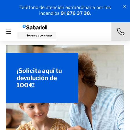
Teléfono de atención extraordinaria por los
incendios
91 276 37 38
.
¡Solicita aquí tu
devolución de
100 €!